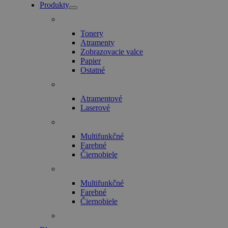
Produkty
Tonery
Atramenty
Zobrazovacie valce
Papier
Ostatné
Atramentové
Laserové
Multifunkčné
Farebné
Čiernobiele
Multifunkčné
Farebné
Čiernobiele