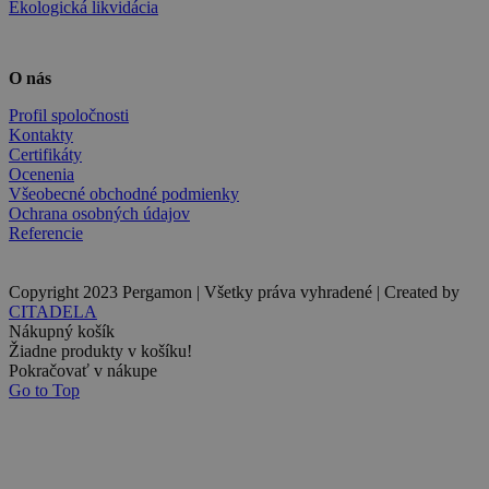
Ekologická likvidácia
O nás
Profil spoločnosti
Kontakty
Certifikáty
Ocenenia
Všeobecné obchodné podmienky
Ochrana osobných údajov
Referencie
Copyright 2023 Pergamon | Všetky práva vyhradené | Created by
CITADELA
Nákupný košík
Žiadne produkty v košíku!
Pokračovať v nákupe
Go to Top