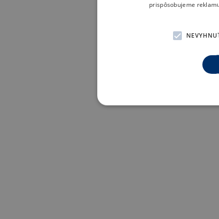
prispôsobujeme reklamu 
NEVYHNU