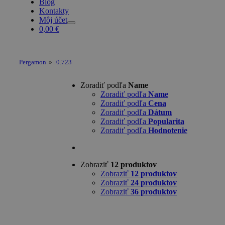
Blog
Kontakty
Môj účet
0,00
€
Pergamon
»
0.723
Zoradiť podľa
Name
Zoradiť podľa
Name
Zoradiť podľa
Cena
Zoradiť podľa
Dátum
Zoradiť podľa
Popularita
Zoradiť podľa
Hodnotenie
Zobraziť
12 produktov
Zobraziť
12 produktov
Zobraziť
24 produktov
Zobraziť
36 produktov