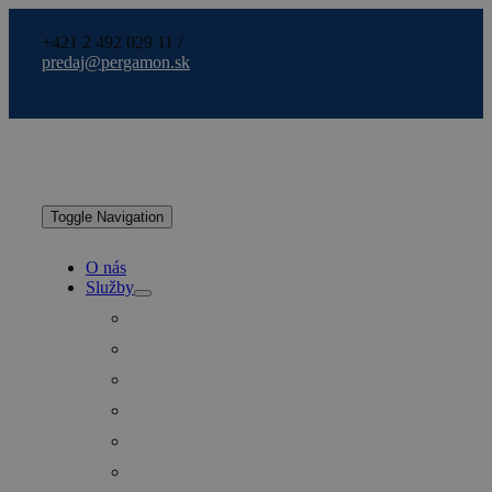
+421 2 492 029 11 /
predaj@pergamon.sk
Toggle Navigation
O nás
Služby