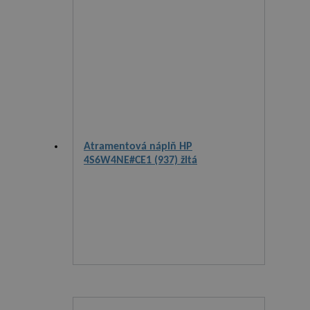
Atramentová náplň HP
4S6W4NE#CE1 (937) žltá