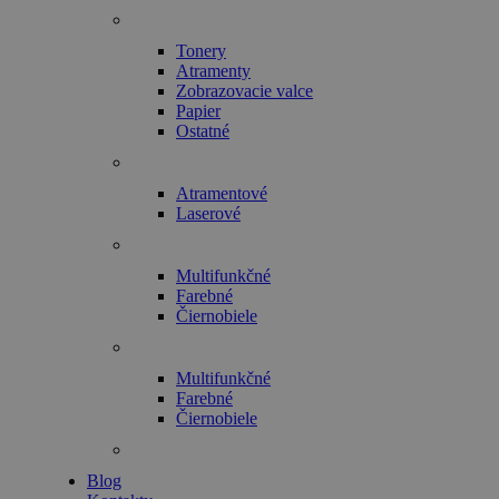
Tonery
Atramenty
Zobrazovacie valce
Papier
Ostatné
Atramentové
Laserové
Multifunkčné
Farebné
Čiernobiele
Multifunkčné
Farebné
Čiernobiele
Blog