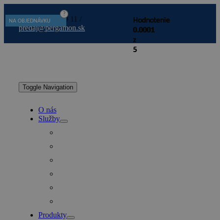
?
?
?
?
?
?
?
?
?
?
?
?
+421 2 492 029 11 /
Hodnotenie
Hodnotenie
Hodnotenie
Hodnotenie
Hodnotenie
Hodnotenie
Hodnotenie
Hodnotenie
Hodnotenie
Hodnotenie
Hodnotenie
Hodnotenie
NA SKLADE
NA SKLADE
NA OBJEDNÁVKU
NA SKLADE
NA OBJEDNÁVKU
IHNEĎ K ODBERU
NA OBJEDNÁVKU
NA SKLADE
NA OBJEDNÁVKU
NA SKLADE
NA SKLADE
NA OBJEDNÁVKU
predaj@pergamon.sk
0.0001
0.0001
0.0001
0.0001
0.0001
0.0001
0.0001
0.0001
0.0001
0.0001
0.0001
0.0001
z
z
z
z
z
z
z
z
z
z
z
z
5
5
5
5
5
5
5
5
5
5
5
5
Toggle Navigation
O nás
Služby
Produkty