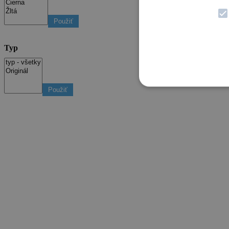
Použiť
Typ
Použiť