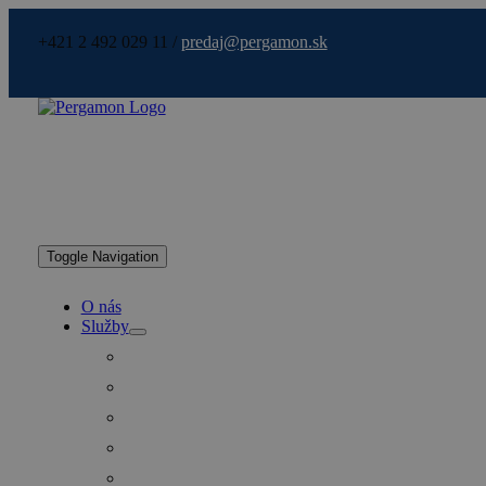
+421 2 492 029 11 /
predaj@pergamon.sk
Toggle Navigation
O nás
Služby