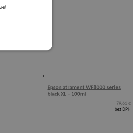
ANÉ
Epson atrament WF8000 series
black XL – 100ml
79,61
€
bez DPH