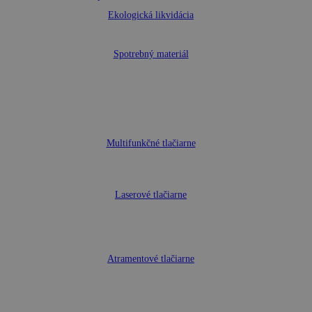
Ekologická likvidácia
Spotrebný materiál
Multifunkčné tlačiarne
Laserové tlačiarne
Atramentové tlačiarne