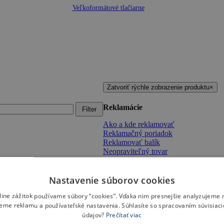
Veľkoformátové tlačiarne
Zatvoriť rýchle zobrazenie produktu
×
Reklamácie
Filter
Ako a kde reklamovať
Reklamačný poriadok
Reklamovať balík
Neopraviteľný tovar
Nastavenie súborov cookies
nline zážitok používame súbory “cookies”. Vďaka nim presnejšie analyzujeme 
eme reklamu a používateľské nastavenia. Súhlasíte so spracovaním súvisiac
údajov?
Prečítať viac