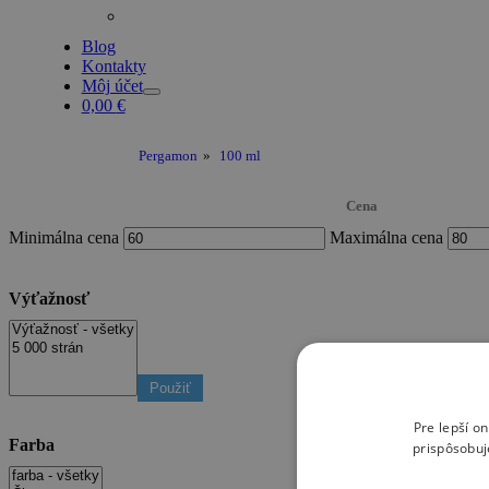
Blog
Kontakty
Môj účet
0,00
€
Pergamon
»
100 ml
Cena
Minimálna cena
Maximálna cena
Výťažnosť
Použiť
Pre lepší o
Farba
prispôsobuj