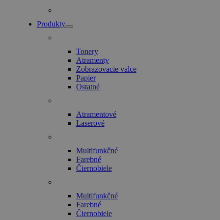
Produkty
Tonery
Atramenty
Zobrazovacie valce
Papier
Ostatné
Atramentové
Laserové
Multifunkčné
Farebné
Čiernobiele
Multifunkčné
Farebné
Čiernobiele