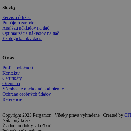
Služby
Servis a údržba
Prenájom zariadení
Analýza nákladov na tlač
Optimalizácia nákladov na tlač
Ekologická likvidácia
O nás
Profil spoločnosti
Kontakty
Certifikáty
Ocenenia
Všeobecné obchodné podmienky
Ochrana osobných údajov
Referencie
Copyright 2023 Pergamon | Všetky práva vyhradené | Created by
CI
Nákupný košík
Žiadne produkty v košíku!
Pokračovať v nákupe