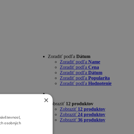
Zoradiť podľa
Dátum
Zoradiť podľa
Name
Zoradiť podľa
Cena
Zoradiť podľa
Dátum
Zoradiť podľa
Popularita
Zoradiť podľa
Hodnotenie
×
Zobraziť
12 produktov
Zobraziť
12 produktov
Zobraziť
24 produktov
návštevnosť,
Zobraziť
36 produktov
ich osobných