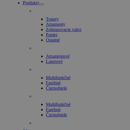
Produkty
Tonery
Atramenty
Zobrazovacie valce
Papier
Ostatné
Atramentové
Laserové
Multifunkčné
Farebné
Čiernobiele
Multifunkčné
Farebné
Čiernobiele