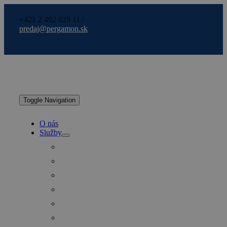
+421 2 492 029 11 /
predaj@pergamon.sk
Toggle Navigation
O nás
Služby