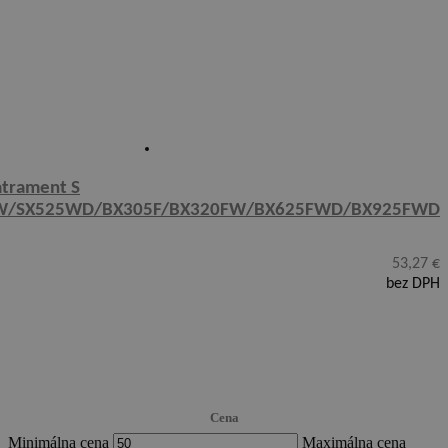
atrament S
W/SX525WD/BX305F/BX320FW/BX625FWD/BX925FWD
53,27
€
bez DPH
Cena
Minimálna cena
Maximálna cena