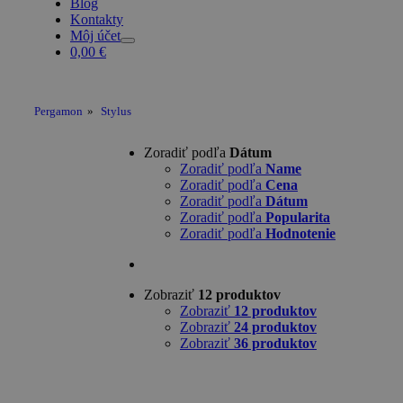
Blog
Kontakty
Môj účet
0,00
€
Pergamon
»
Stylus
Zoradiť podľa
Dátum
Zoradiť podľa
Name
Zoradiť podľa
Cena
Zoradiť podľa
Dátum
Zoradiť podľa
Popularita
Zoradiť podľa
Hodnotenie
Zobraziť
12 produktov
Zobraziť
12 produktov
Zobraziť
24 produktov
Zobraziť
36 produktov