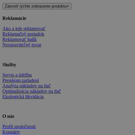
Zatvoriť rýchle zobrazenie produktu
×
Reklamácie
Ako a kde reklamovať
Reklamačný poriadok
Reklamovať balík
Neopraviteľný tovar
Služby
Servis a údržba
Prenájom zariadení
Analýza nákladov na tlač
Optimalizácia nákladov na tlač
Ekologická likvidácia
O nás
Profil spoločnosti
Kontakty