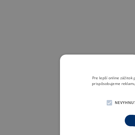
Pre lepší online zážito
prispôsobujeme reklamu 
NEVYHNU