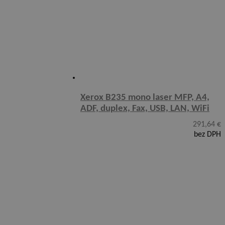
Xerox B235 mono laser MFP, A4,
ADF, duplex, Fax, USB, LAN, WiFi
291,64
€
bez DPH