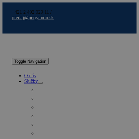
+421 2 492 029 11 /
predaj@pergamon.sk
Toggle Navigation
O nás
Služby