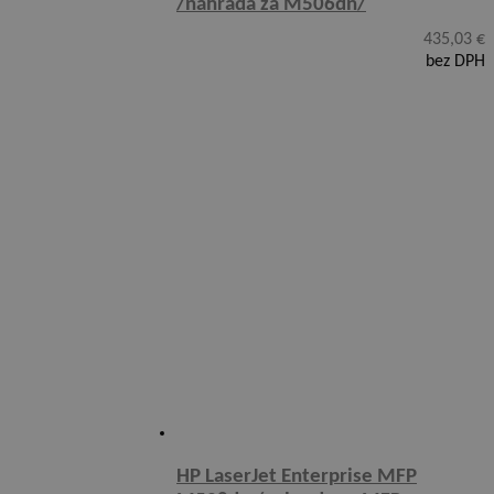
/náhrada za M506dn/
435,03
€
bez DPH
HP LaserJet Enterprise MFP