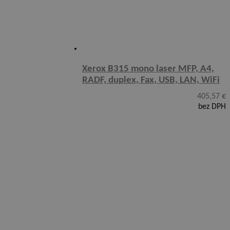
Xerox B315 mono laser MFP, A4,
RADF, duplex, Fax, USB, LAN, WiFi
405,57
€
bez DPH