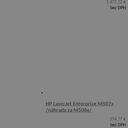
1.477,12
€
bez DPH
HP LaserJet Enterprise M507x
/náhrada za M506x/
574,77
€
bez DPH