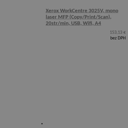
Xerox WorkCentre 3025V, mono
laser MFP (Copy/Print/Scan),
20str/min, USB, Wifi, A4
153,13
€
bez DPH