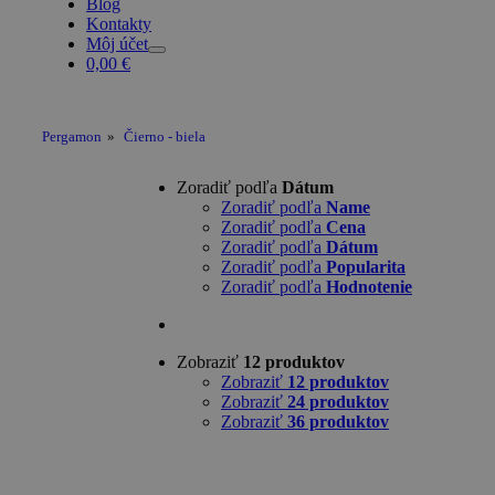
Blog
Kontakty
Môj účet
0,00
€
Pergamon
»
Čierno - biela
Zoradiť podľa
Dátum
Zoradiť podľa
Name
Zoradiť podľa
Cena
Zoradiť podľa
Dátum
Zoradiť podľa
Popularita
Zoradiť podľa
Hodnotenie
Zobraziť
12 produktov
Zobraziť
12 produktov
Zobraziť
24 produktov
Zobraziť
36 produktov