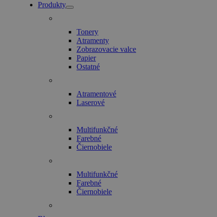
Produkty
Tonery
Atramenty
Zobrazovacie valce
Papier
Ostatné
Atramentové
Laserové
Multifunkčné
Farebné
Čiernobiele
Multifunkčné
Farebné
Čiernobiele