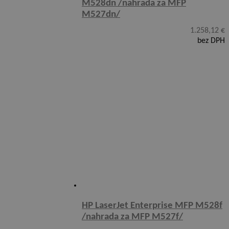
M528dn /nahrada za MFP
M527dn/
1.258,12
€
bez DPH
HP LaserJet Enterprise MFP M528f
/nahrada za MFP M527f/