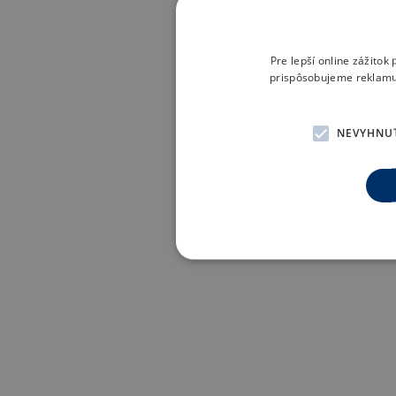
Pre lepší online zážito
prispôsobujeme reklamu 
NEVYHNU