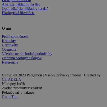
Analýza nákladov na tlač
Optimalizácia nákladov na tlač
Ekologická likvidácia
O nás
Profil spoločnosti
Kontakty
Certifikáty
Ocenenia
Všeobecné obchodné podmienky
Ochrana osobných údajov
Referencie
Copyright 2023 Pergamon | Všetky práva vyhradené | Created by
CITADELA
Nákupný košík
Žiadne produkty v košíku!
Pokračovať v nákupe
Go to Top