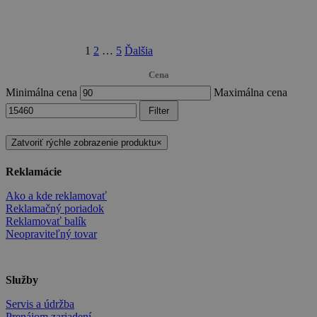
1
2
…
5
Ďalšia
Cena
Minimálna cena
Maximálna cena
Filter
Zatvoriť rýchle zobrazenie produktu
×
Reklamácie
Ako a kde reklamovať
Reklamačný poriadok
Reklamovať balík
Neopraviteľný tovar
Služby
Servis a údržba
Prenájom zariadení