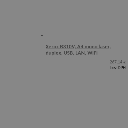
Xerox B310V, A4 mono laser,
duplex, USB, LAN, WiFi
267,14
€
bez DPH