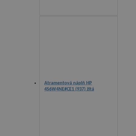
Atramentová náplň HP
4S6W4NE#CE1 (937) žltá