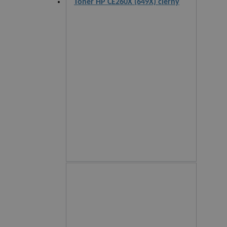
Toner HP CE260X (649X) čierny