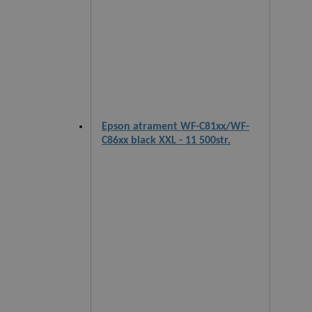
Epson atrament WF-C81xx/WF-
C86xx black XXL - 11 500str.