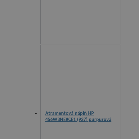
Atramentová náplň HP
4S6W3NE#CE1 (937) purpurová