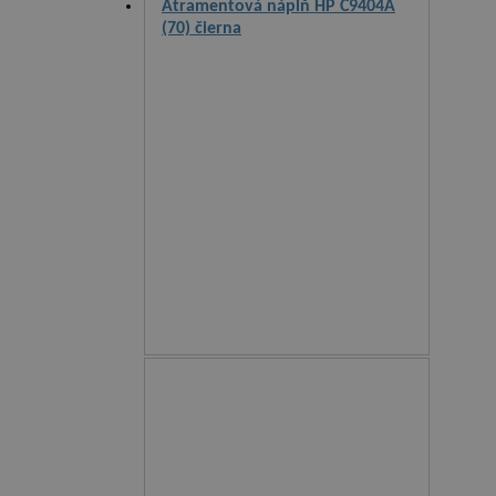
Atramentová náplň HP C9404A
(70) čierna