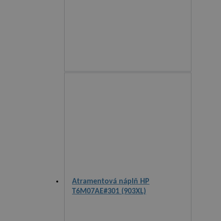
Atramentová náplň HP
T6M07AE#301 (903XL)
purpurová