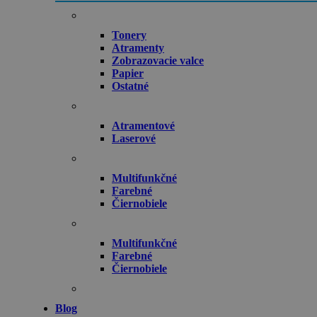
Tonery
Atramenty
Zobrazovacie valce
Papier
Ostatné
Atramentové
Laserové
Multifunkčné
Farebné
Čiernobiele
Multifunkčné
Farebné
Čiernobiele
Blog