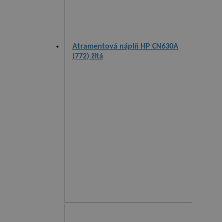
Atramentová náplň HP CN630A
(772) žltá