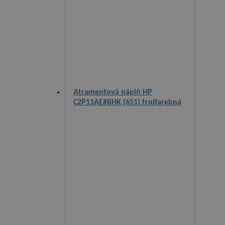
Atramentová náplň HP
C2P11AE#BHK (651) trojfarebná