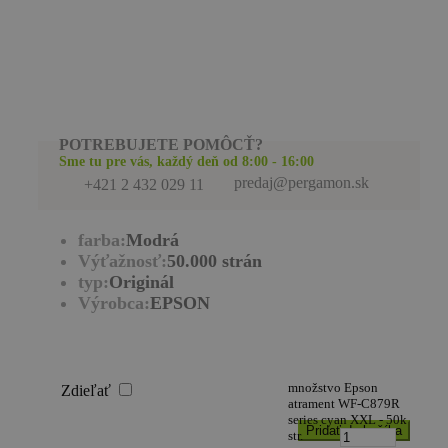
POTREBUJETE POMÔCŤ?
Sme tu pre vás, každý deň od 8:00 - 16:00
predaj@pergamon.sk
+421 2 432 029 11
farba:
Modrá
Výťažnosť:
50.000 strán
typ:
Originál
Výrobca:
EPSON
množstvo Epson
Zdieľať
atrament WF-C879R
series cyan XXL - 50k
Pridať do košíka
str.