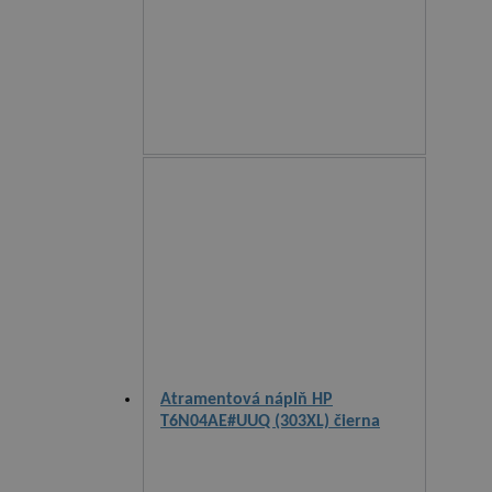
Atramentová náplň HP
T6N04AE#UUQ (303XL) čierna