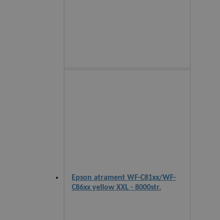
Epson atrament WF-C81xx/WF-
C86xx yellow XXL - 8000str.