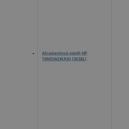
Atramentová náplň HP
T6N03AE#UUQ (303XL)
trojfarebná