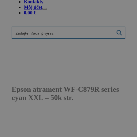
Kontakty
Môj účet
0,00
€
Epson atrament WF-C879R series
cyan XXL – 50k str.