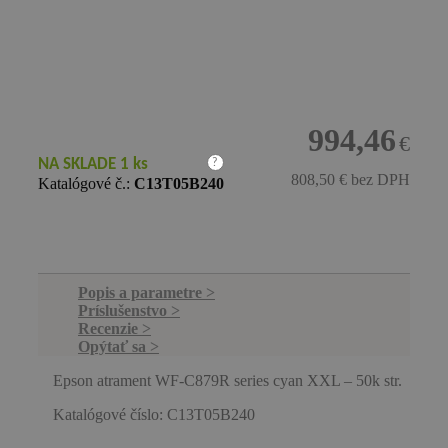
994,46
€
NA SKLADE 1 ks
?
808,50 €
bez DPH
Katalógové č.:
C13T05B240
Popis a parametre
Príslušenstvo
Recenzie
Opýtať sa
Epson atrament WF-C879R series cyan XXL – 50k str.
Katalógové číslo: C13T05B240