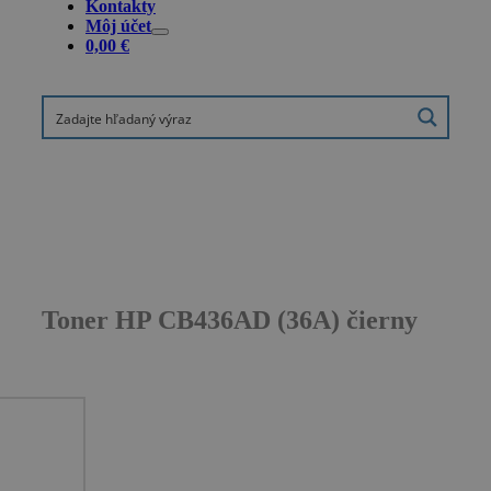
Kontakty
Môj účet
0,00
€
Toner HP CB436AD (36A) čierny