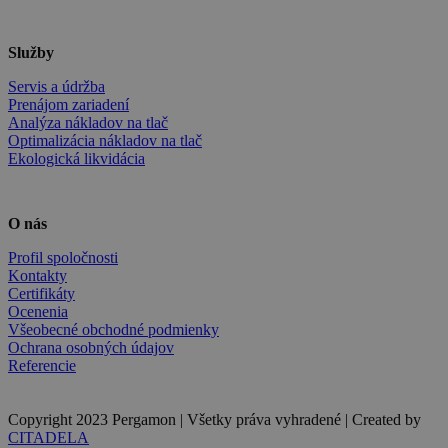
Služby
Servis a údržba
Prenájom zariadení
Analýza nákladov na tlač
Optimalizácia nákladov na tlač
Ekologická likvidácia
O nás
Profil spoločnosti
Kontakty
Certifikáty
Ocenenia
Všeobecné obchodné podmienky
Ochrana osobných údajov
Referencie
Copyright 2023 Pergamon | Všetky práva vyhradené | Created by
CITADELA