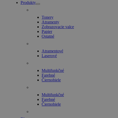
Produkty
Tonery
Atramenty
Zobrazovacie valce
Papier
Ostatné
Atramentové
Laserové
Multifunkčné
Farebné
Čiernobiele
Multifunkčné
Farebné
Čiernobiele