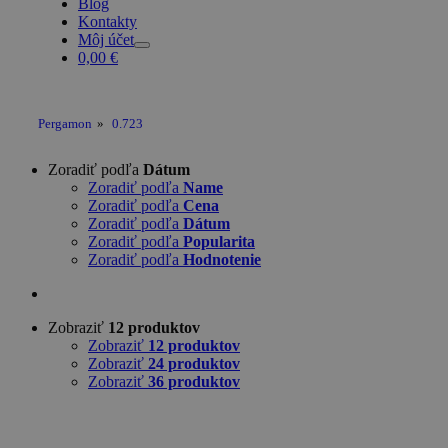
Blog
Kontakty
Môj účet
0,00
€
Pergamon
»
0.723
Zoradiť podľa
Dátum
Zoradiť podľa
Name
Zoradiť podľa
Cena
Zoradiť podľa
Dátum
Zoradiť podľa
Popularita
Zoradiť podľa
Hodnotenie
Zobraziť
12 produktov
Zobraziť
12 produktov
Zobraziť
24 produktov
Zobraziť
36 produktov