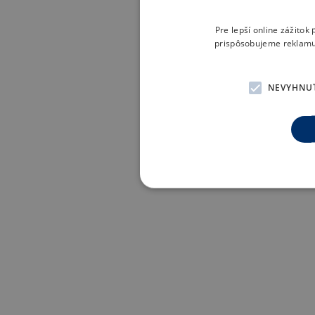
Pre lepší online zážito
prispôsobujeme reklamu 
NEVYHNU