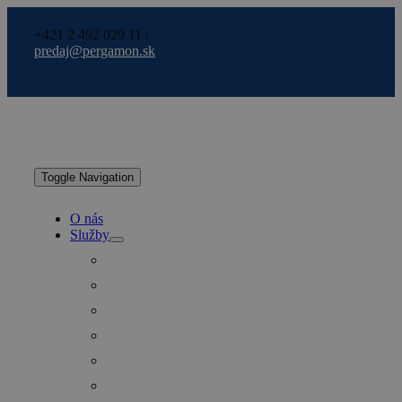
+421 2 492 029 11 /
predaj@pergamon.sk
Toggle Navigation
O nás
Služby