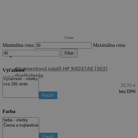
Cena
Minimálna cena
Maximálna cena
Filter
Atramentová náplň HP X4D37AE (302)
Výťažnosť
dvojbalenie
35,95
€
bez DPH
Použiť
Farba
Použiť