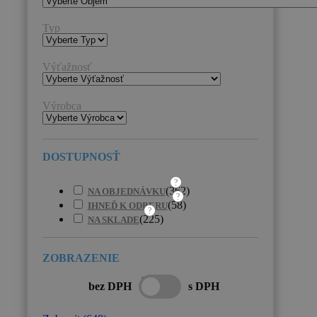
Typ
Výťažnosť
Výrobca
?
(
362
)
NA OBJEDNÁVKU
?
(
58
)
IHNEĎ K ODBERU
?
(
225
)
NA SKLADE
bez DPH
s DPH