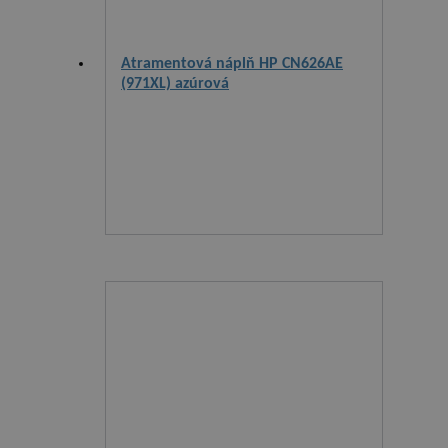
Atramentová náplň HP CN626AE
(971XL) azúrová