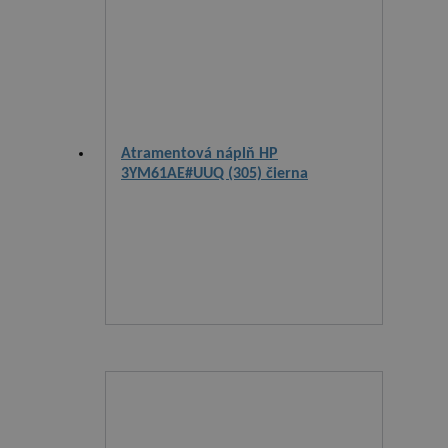
Atramentová náplň HP
3YM61AE#UUQ (305) čierna