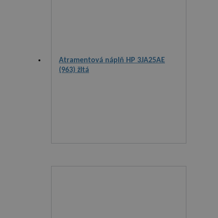
Atramentová náplň HP 3JA25AE
(963) žltá