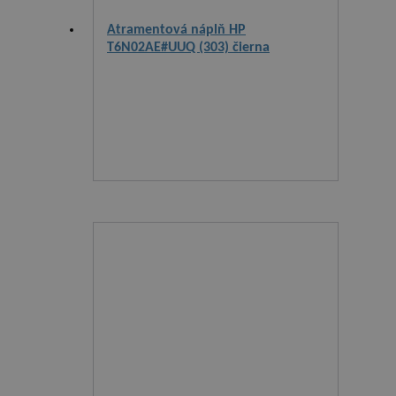
Atramentová náplň HP
T6N02AE#UUQ (303) čierna