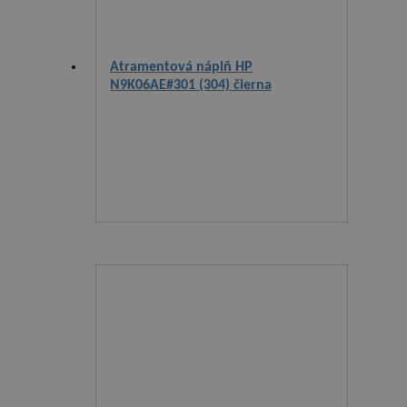
Atramentová náplň HP
N9K06AE#301 (304) čierna