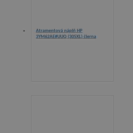
Atramentová náplň HP
3YM62AE#UUQ (305XL) čierna