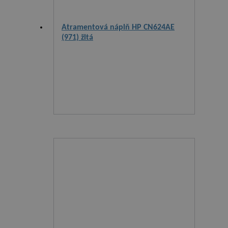
Atramentová náplň HP CN624AE
(971) žltá