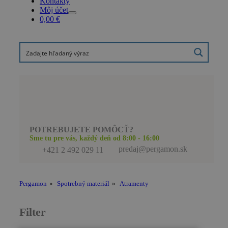
Kontakty
Môj účet
0,00
€
POTREBUJETE POMÔCŤ?
Sme tu pre vás, každý deň od 8:00 - 16:00
predaj@pergamon.sk
+421 2 492 029 11
Pergamon
»
Spotrebný materiál
»
Atramenty
Filter