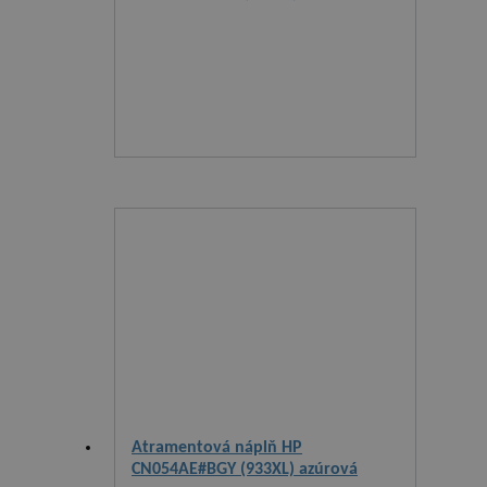
Atramentová náplň HP
CN054AE#BGY (933XL) azúrová