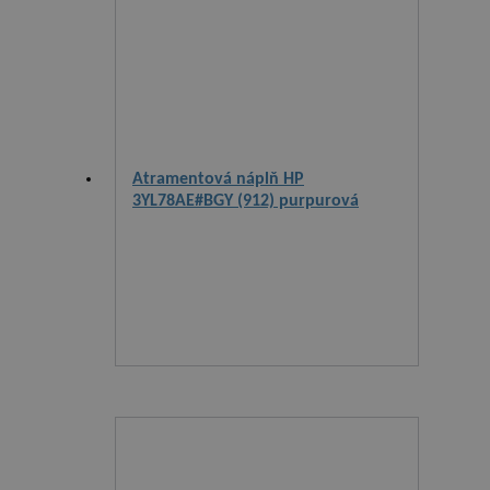
Atramentová náplň HP
3YL78AE#BGY (912) purpurová