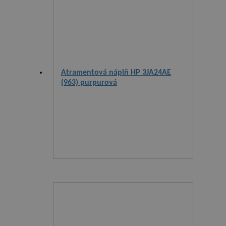
Atramentová náplň HP 3JA24AE
(963) purpurová