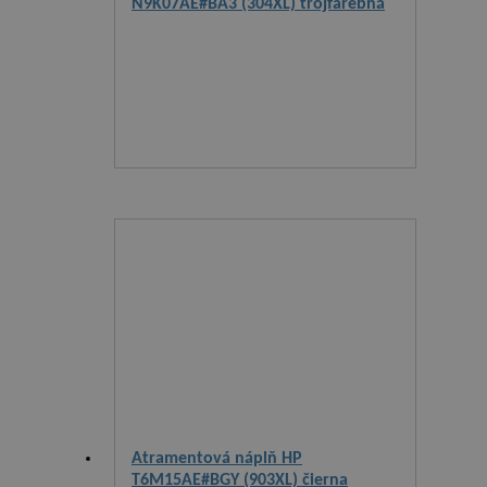
N9K07AE#BA3 (304XL) trojfarebná
Atramentová náplň HP
T6M15AE#BGY (903XL) čierna