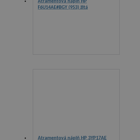
Atramentová náplň HP
F6U14AE#BGY (953) žltá
Atramentová náplň HP 3YP17AE