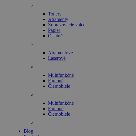
Tonery
Atramenty
Zobrazovacie valce
Papier
Ostatné
Atramentové
Laserové
Multifunkčné
Farebné
Čiernobiele
Multifunkčné
Farebné
Čiernobiele
Blog