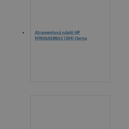
Atramentová náplň HP
N9K06AE#BA3 (304) čierna