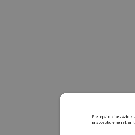
Pre lepší online zážito
prispôsobujeme reklamu 