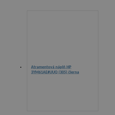
Atramentová náplň HP
3YM61AE#UUQ (305) čierna