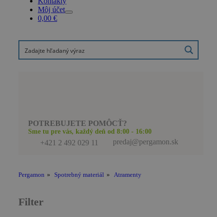
Kontakty
Môj účet
0,00
€
POTREBUJETE POMÔCŤ?
Sme tu pre vás, každý deň od 8:00 - 16:00
predaj@pergamon.sk
+421 2 492 029 11
Pergamon
»
Spotrebný materiál
»
Atramenty
Filter