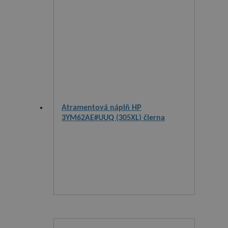
Atramentová náplň HP
3YM62AE#UUQ (305XL) čierna