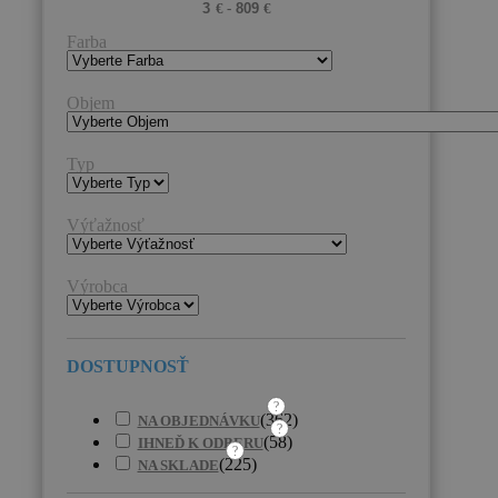
Farba
Objem
Typ
Výťažnosť
Výrobca
?
(
362
)
NA OBJEDNÁVKU
?
(
58
)
IHNEĎ K ODBERU
?
(
225
)
NA SKLADE