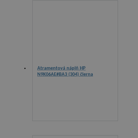
Atramentová náplň HP
N9K06AE#BA3 (304) čierna