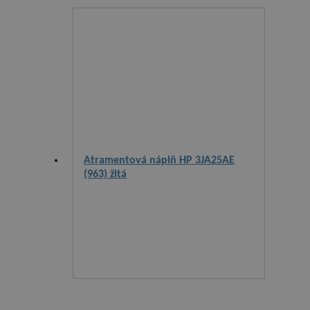
Atramentová náplň HP 3JA25AE
(963) žltá