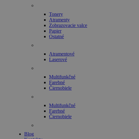
Tonery
Atramenty
Zobrazovacie valce
Papier
Ostatné
Atramentové
Laserové
Multifunkčné
Farebné
Čiernobiele
Multifunkčné
Farebné
Čiernobiele
Blog