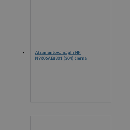
Atramentová náplň HP
N9K06AE#301 (304) čierna