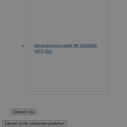
Atramentová náplň HP CN624AE
(971) žltá
Zobraziť viac
Zatvoriť rýchle zobrazenie produktu
×