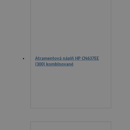
Atramentová náplň HP CN637EE
(300) kombinované