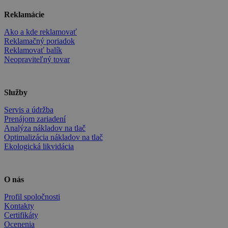
Reklamácie
Ako a kde reklamovať
Reklamačný poriadok
Reklamovať balík
Neopraviteľný tovar
Služby
Servis a údržba
Prenájom zariadení
Analýza nákladov na tlač
Optimalizácia nákladov na tlač
Ekologická likvidácia
O nás
Profil spoločnosti
Kontakty
Certifikáty
Ocenenia