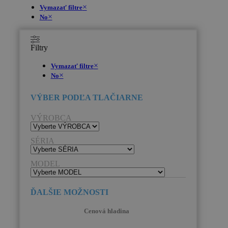
×
Vymazať filtre
×
No
Filtry
×
Vymazať filtre
×
No
VÝROBCA
SÉRIA
MODEL
Cenová hladina