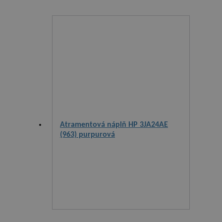
Atramentová náplň HP 3JA24AE
(963) purpurová