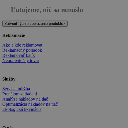
Ľutujeme, nič sa nenašlo
Zatvoriť rýchle zobrazenie produktu
×
Reklamácie
Ako a kde reklamovať
Reklamačný poriadok
Reklamovať balík
Neopraviteľný tovar
Služby
Servis a údržba
Prenájom zariadení
Analýza nákladov na tlač
Optimalizácia nákladov na tlač
Ekologická likvidácia
O nás