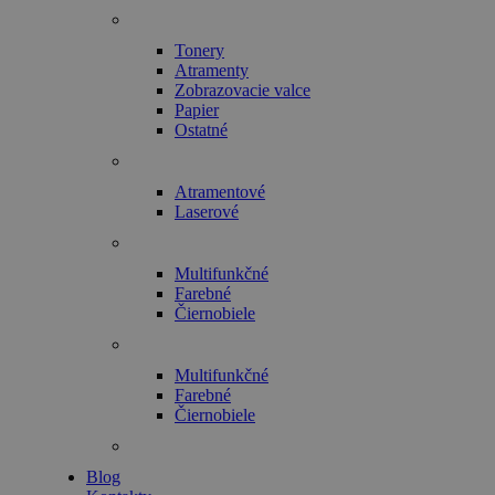
Tonery
Atramenty
Zobrazovacie valce
Papier
Ostatné
Atramentové
Laserové
Multifunkčné
Farebné
Čiernobiele
Multifunkčné
Farebné
Čiernobiele
Blog