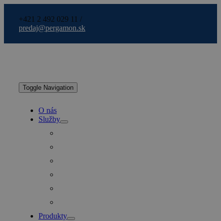
+421 2 492 029 11 /
predaj@pergamon.sk
Toggle Navigation
O nás
Služby
Produkty