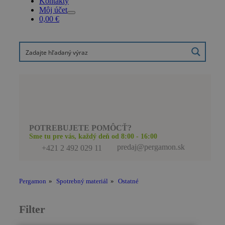
Kontakty
Môj účet
0,00
€
POTREBUJETE POMÔCŤ?
Sme tu pre vás, každý deň od 8:00 - 16:00
predaj@pergamon.sk
+421 2 492 029 11
Pergamon
»
Spotrebný materiál
»
Ostatné
Filter