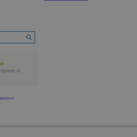
00
rgamon.sk
amentové