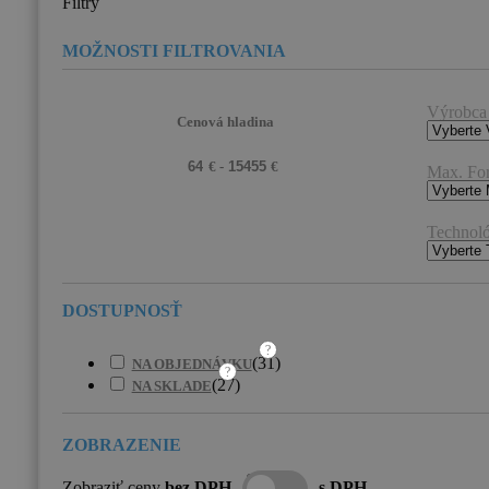
Filtry
Výrobca
Cenová hladina
Max. Fo
Technoló
?
(
31
)
NA OBJEDNÁVKU
?
(
27
)
NA SKLADE
Zobraziť ceny
bez DPH
s DPH