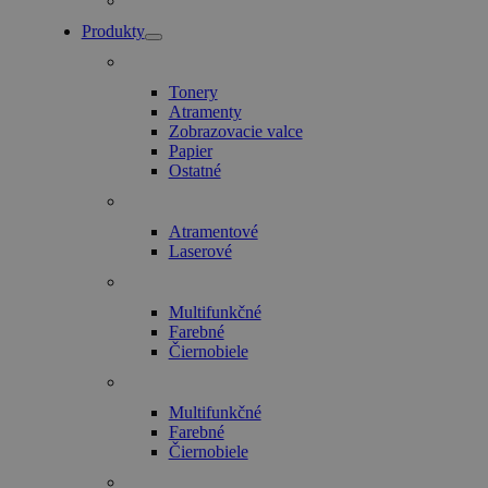
Produkty
Tonery
Atramenty
Zobrazovacie valce
Papier
Ostatné
Atramentové
Laserové
Multifunkčné
Farebné
Čiernobiele
Multifunkčné
Farebné
Čiernobiele