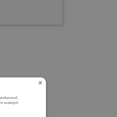
×
návštevnosť,
ich osobných