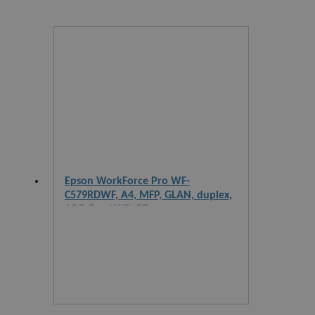
Epson WorkForce Pro WF-
C579RDWF, A4, MFP, GLAN, duplex,
ADF, Fax, WiFi, BT