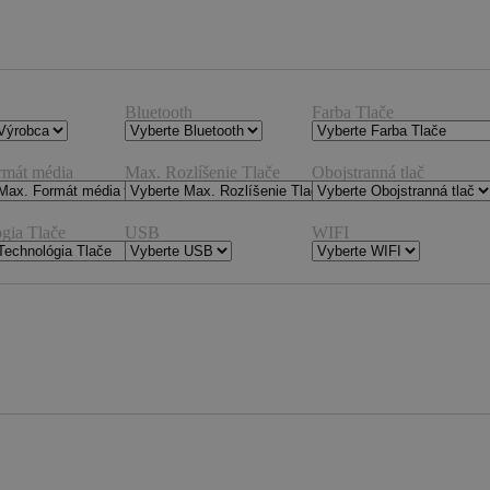
Bluetooth
Farba Tlače
rmát média
Max. Rozlíšenie Tlače
Obojstranná tlač
gia Tlače
USB
WIFI