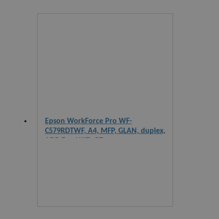
Epson WorkForce Pro WF-
C579RDTWF, A4, MFP, GLAN, duplex,
ADF, Fax, WiFi, BT