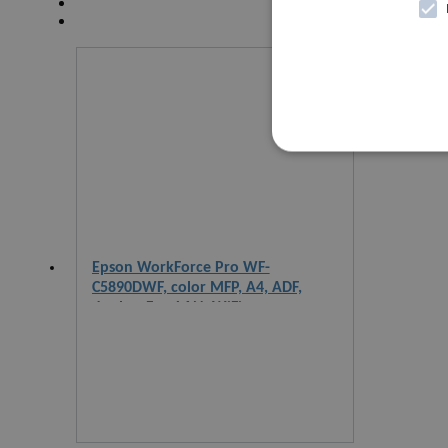
Epson WorkForce Pro WF-
C5890DWF, color MFP, A4, ADF,
duplex, Fax, LAN, WiFi