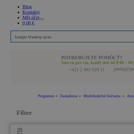
Blog
Kontakty
Môj účet
0,00
€
POTREBUJETE POMÔCŤ?
Sme tu pre vás, každý deň od 8:00 - 16:
predaj@pe
+421 2 492 029 11
Pergamon
»
Zariadenia
»
Multifunkčné tlačiarne
»
Atr
Filter