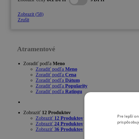
Zobrazit
(
58
)
Zrušit
Atramentové
Zoradiť podľa
Meno
Zoradiť podľa
Meno
Zoradiť podľa
Cena
Zoradiť podľa
Dátum
Zoradiť podľa
Popularity
Zoradiť podľa
Ratingu
Zobraziť
12 Produktov
Pre lepší o
Zobraziť
12 Produktov
prispôsobuj
Zobraziť
24 Produktov
Zobraziť
36 Produktov