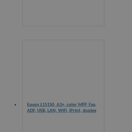
Epson L15150, A3+, color MFP, Fax,
ADF, USB, LAN, WiFi, iPrint, duplex