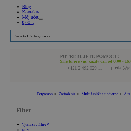
Blog
Kontakty
Môj účet
0,00
€
POTREBUJETE POMÔCŤ?
Sme tu pre vás, každý deň od 8:00 - 16:
predaj@pe
+421 2 492 029 11
Pergamon
»
Zariadenia
»
Multifunkčné tlačiarne
»
Atr
Filter
×
Vymazať filtre
×
No