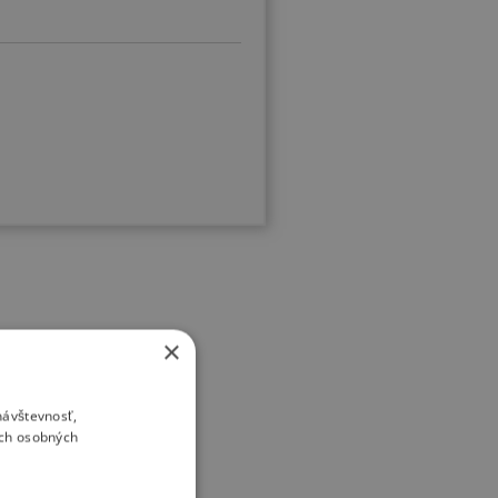
×
návštevnosť,
ich osobných