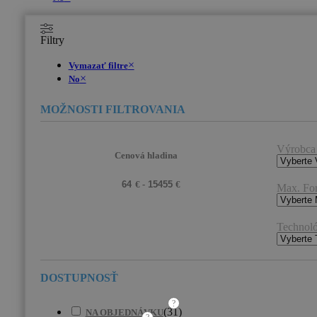
Filtry
×
Vymazať filtre
×
No
Výrobca
Cenová hladina
Max. Fo
Technoló
?
(
31
)
NA OBJEDNÁVKU