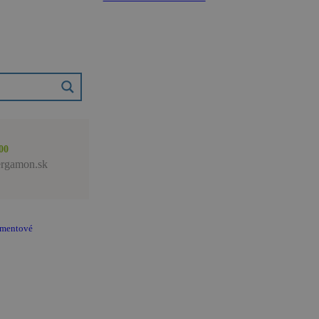
00
rgamon.sk
amentové