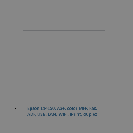
Epson L14150, A3+, color MFP, Fax,
ADF, USB, LAN, WiFi, iPrint, duplex