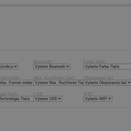
Bluetooth
Farba Tlače
rmát média
Max. Rozlíšenie Tlače
Obojstranná tlač
gia Tlače
USB
WIFI