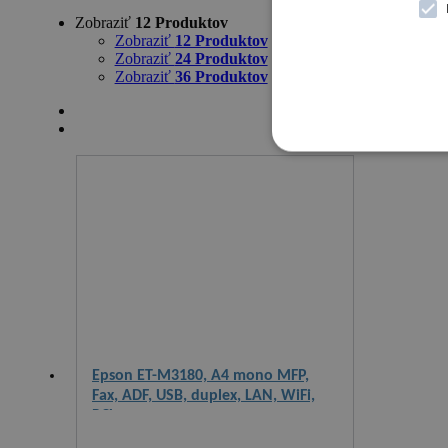
Zobraziť
12 Produktov
Zobraziť
12 Produktov
Zobraziť
24 Produktov
Zobraziť
36 Produktov
Epson ET-M3180, A4 mono MFP,
Fax, ADF, USB, duplex, LAN, WiFi,
PCL