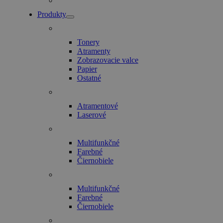
Produkty
Tonery
Atramenty
Zobrazovacie valce
Papier
Ostatné
Atramentové
Laserové
Multifunkčné
Farebné
Čiernobiele
Multifunkčné
Farebné
Čiernobiele