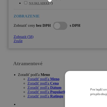
?
(
27
)
NA SKLADE
Zobraziť ceny
bez DPH
s DPH
Zobrazit
(
58
)
Zrušit
Atramentové
Zoradiť podľa
Meno
Zoradiť podľa
Meno
Zoradiť podľa
Cena
Zoradiť podľa
Dátum
Pre lepší o
Zoradiť podľa
Popularity
prispôsobuj
Zoradiť podľa
Ratingu