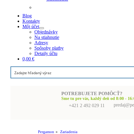
Blog
Kontakty
Môj účet
Objednávky
Na stiahnutie
Adresy
Spôsoby platby
Detaily účtu
0,00
€
POTREBUJETE POMÔCŤ?
Sme tu pre vás, každý deň od 8:00 - 16:
predaj@pe
+421 2 492 029 11
Pergamon
»
Zariadenia