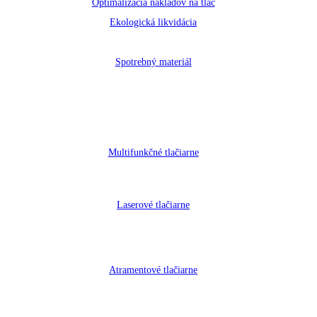
Optimalizácia nákladov na tlač
Ekologická likvidácia
Spotrebný materiál
Multifunkčné tlačiarne
Laserové tlačiarne
Atramentové tlačiarne