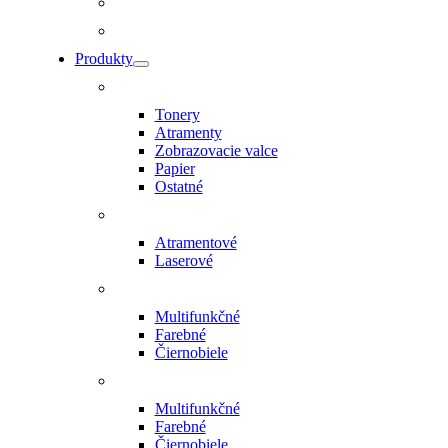
Produkty
Tonery
Atramenty
Zobrazovacie valce
Papier
Ostatné
Atramentové
Laserové
Multifunkčné
Farebné
Čiernobiele
Multifunkčné
Farebné
Čiernobiele