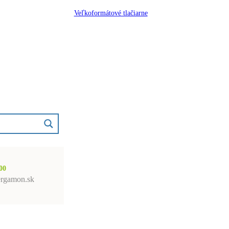
Veľkoformátové tlačiarne
00
rgamon.sk