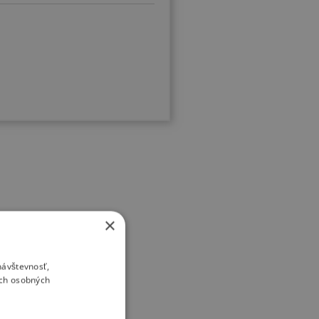
×
návštevnosť,
ich osobných