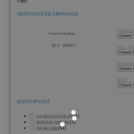
Filtry
Výrobca
Cenová hladina
Max. Fo
Rýchlosť
WIFI
?
(
101
)
NA OBJEDNÁVKU
?
(
1
)
IHNEĎ K ODBERU
?
(
64
)
NA SKLADE