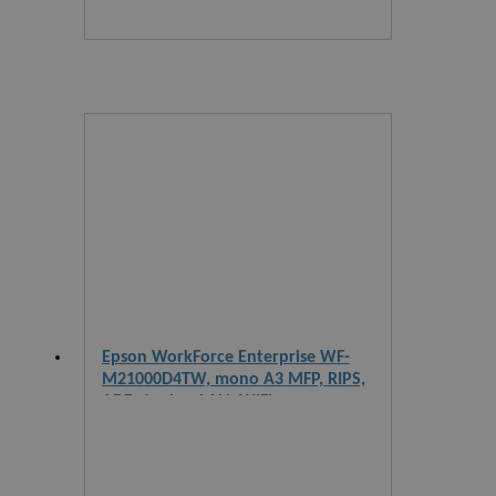
Epson WorkForce Enterprise WF-
M21000D4TW, mono A3 MFP, RIPS,
ADF, duplex, LAN, WiFi