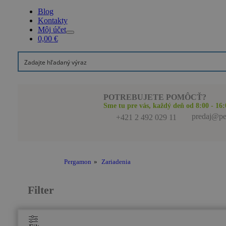
Blog
Kontakty
Môj účet
0,00
€
POTREBUJETE POMÔCŤ?
Sme tu pre vás, každý deň od 8:00 - 16:
predaj@pe
+421 2 492 029 11
Pergamon
»
Zariadenia
Filter