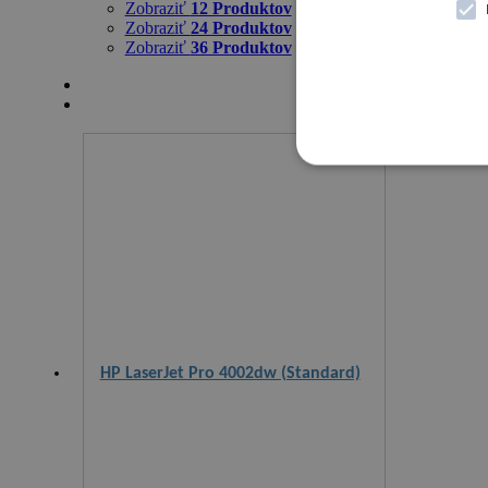
Zobraziť
12 Produktov
Zobraziť
24 Produktov
Zobraziť
36 Produktov
HP LaserJet Pro 4002dw (Standard)