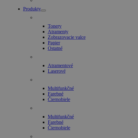
Produkty
Tonery
Atramenty
Zobrazovacie valce
Papier
Ostatné
Atramentové
Laserové
Multifunkčné
Farebné
Čiernobiele
Multifunkčné
Farebné
Čiernobiele