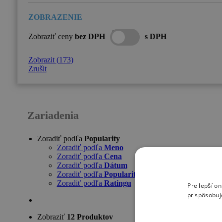
Zobraziť ceny
bez DPH
s DPH
Zobrazit
(
173
)
Zrušit
Zariadenia
Zoradiť podľa
Popularity
Zoradiť podľa
Meno
Zoradiť podľa
Cena
Zoradiť podľa
Dátum
Zoradiť podľa
Popularity
Zoradiť podľa
Ratingu
Pre lepší o
prispôsobuj
Zobraziť
12 Produktov