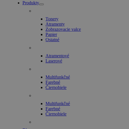
Produkty
Tonery
Atramenty
Zobrazovacie valce
Papier
Ostatné
Atramentové
Laserové
Multifunkčné
Farebné
Čiernobiele
Multifunkčné
Farebné
Čiernobiele