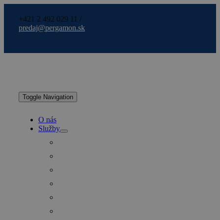
+421 2 492 029 11 /
predaj@pergamon.sk
Toggle Navigation
O nás
Služby