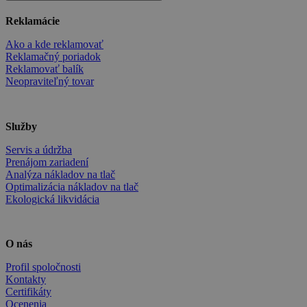
Reklamácie
Ako a kde reklamovať
Reklamačný poriadok
Reklamovať balík
Neopraviteľný tovar
Služby
Servis a údržba
Prenájom zariadení
Analýza nákladov na tlač
Optimalizácia nákladov na tlač
Ekologická likvidácia
O nás
Profil spoločnosti
Kontakty
Certifikáty
Ocenenia