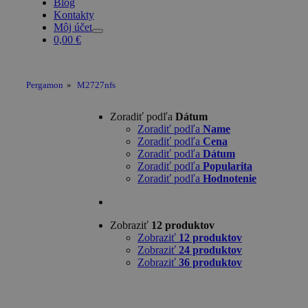
Blog
Kontakty
Môj účet
0,00
€
Pergamon
»
M2727nfs
Zoradiť podľa
Dátum
Zoradiť podľa
Name
Zoradiť podľa
Cena
Zoradiť podľa
Dátum
Zoradiť podľa
Popularita
Zoradiť podľa
Hodnotenie
Zobraziť
12 produktov
Zobraziť
12 produktov
Zobraziť
24 produktov
Zobraziť
36 produktov