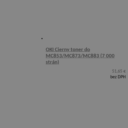
OKI Cierny toner do
MC853/MC873/MC883 (7 000
strán)
51,65
€
bez DPH