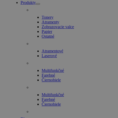
Produkty
Tonery
Atramenty
Zobrazovacie valce
Papier
Ostatné
Atramentové
Laserové
Multifunkčné
Farebné
Čiernobiele
Multifunkčné
Farebné
Čiernobiele