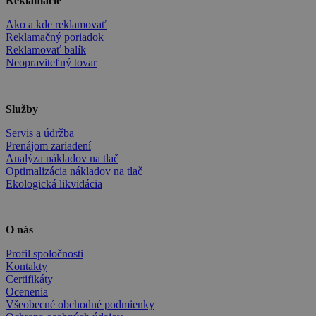
Reklamácie
Ako a kde reklamovať
Reklamačný poriadok
Reklamovať balík
Neopraviteľný tovar
Služby
Servis a údržba
Prenájom zariadení
Analýza nákladov na tlač
Optimalizácia nákladov na tlač
Ekologická likvidácia
O nás
Profil spoločnosti
Kontakty
Certifikáty
Ocenenia
Všeobecné obchodné podmienky