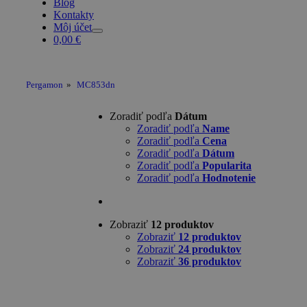
Blog
Kontakty
Môj účet
0,00
€
Pergamon
»
MC853dn
Zoradiť podľa
Dátum
Zoradiť podľa
Name
Zoradiť podľa
Cena
Zoradiť podľa
Dátum
Zoradiť podľa
Popularita
Zoradiť podľa
Hodnotenie
Zobraziť
12 produktov
Zobraziť
12 produktov
Zobraziť
24 produktov
Zobraziť
36 produktov