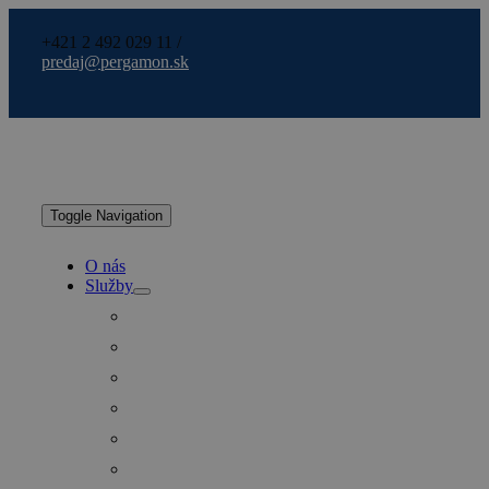
+421 2 492 029 11 /
predaj@pergamon.sk
Toggle Navigation
O nás
Služby