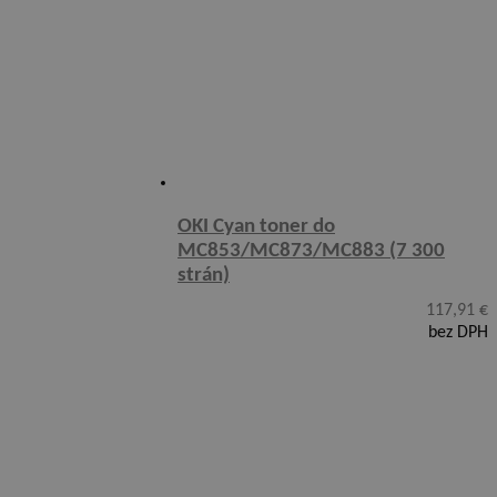
OKI Cyan toner do
MC853/MC873/MC883 (7 300
strán)
117,91
€
bez DPH