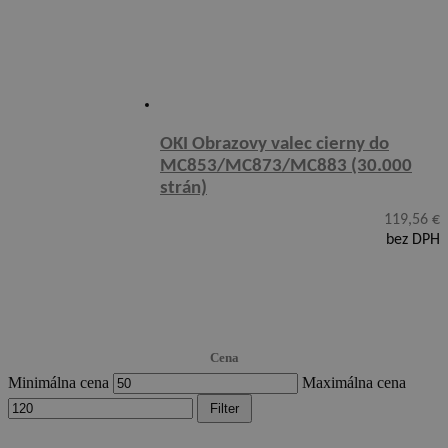
OKI Obrazovy valec cierny do
MC853/MC873/MC883 (30.000
strán)
119,56
€
bez DPH
Cena
Minimálna cena
Maximálna cena
Filter