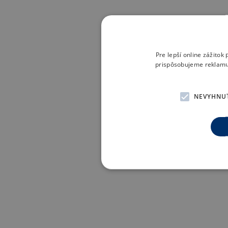
Pre lepší online zážito
prispôsobujeme reklamu 
NEVYHNU