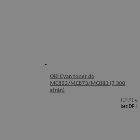
OKI Cyan toner do
MC853/MC873/MC883 (7 300
strán)
117,91
€
bez DPH