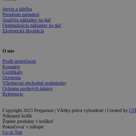
Servis a údržba
Prenájom zariadení
Analýza nákladov na tlač
Optimalizácia nákladov na tlač
Ekologická likvidácia
O nás
Profil spoločnosti
Kontakty
Certifikáty
Ocenenia
Všeobecné obchodné podmienky
Ochrana osobných údajov
Referencie
Copyright 2023 Pergamon | Všetky práva vyhradené | Created by
CI
Nákupný košík
Žiadne produkty v košíku!
Pokračovať v nákupe
Go to Top