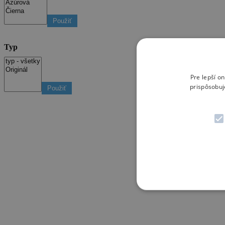
Použiť
Typ
Pre lepší o
prispôsobuj
Použiť