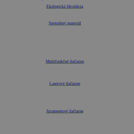
Ekologická likvidácia
Spotrebný materiál
Multifunkčné tlačiarne
Laserové tlačiarne
Atramentové tlačiarne