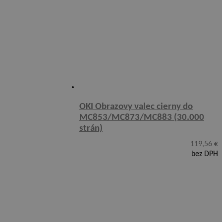
OKI Obrazovy valec cierny do
MC853/MC873/MC883 (30.000
strán)
119,56
€
bez DPH