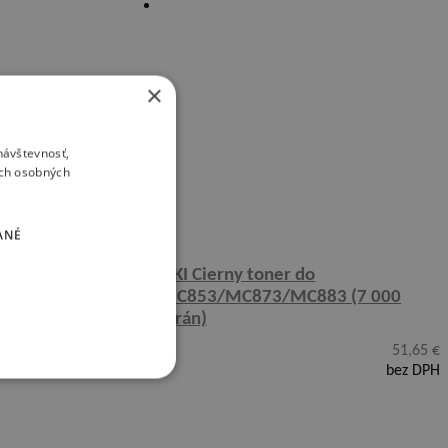
×
návštevnosť,
ich osobných
ANÉ
OKI Cierny toner do
MC853/MC873/MC883 (7 000
strán)
51,65
€
bez DPH