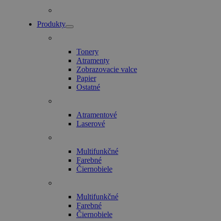
Produkty
Tonery
Atramenty
Zobrazovacie valce
Papier
Ostatné
Atramentové
Laserové
Multifunkčné
Farebné
Čiernobiele
Multifunkčné
Farebné
Čiernobiele