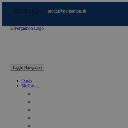
+421 2 492 029 11 /
predaj@pergamon.sk
Toggle Navigation
O nás
Služby