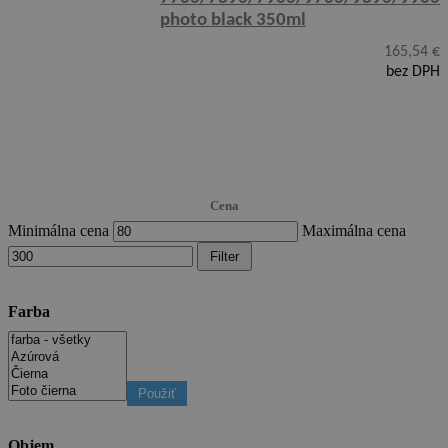
photo black 350ml
165,54
€
bez DPH
Cena
Minimálna cena
Maximálna cena
Filter
Farba
Použiť
Objem