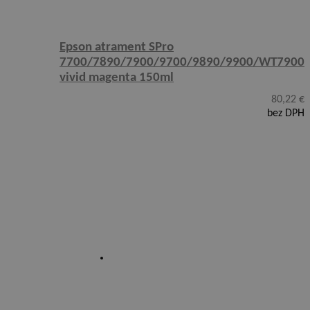
Epson atrament SPro
7700/7890/7900/9700/9890/9900/WT7900
vivid magenta 150ml
80,22
€
bez DPH