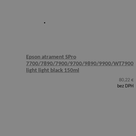
Epson atrament SPro
7700/7890/7900/9700/9890/9900/WT7900
light light black 150ml
80,22
€
bez DPH