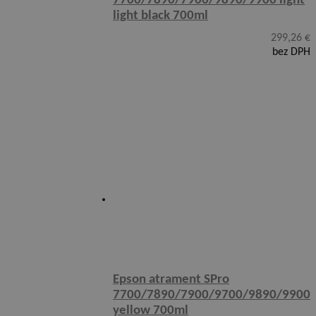
7700/7890/7900/9890/9900 light
light black 700ml
299,26
€
bez DPH
Epson atrament SPro
7700/7890/7900/9700/9890/9900
yellow 700ml