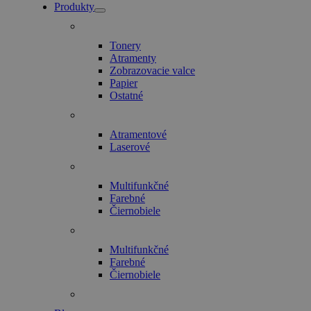
Produkty
Tonery
Atramenty
Zobrazovacie valce
Papier
Ostatné
Atramentové
Laserové
Multifunkčné
Farebné
Čiernobiele
Multifunkčné
Farebné
Čiernobiele