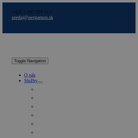
+421 2 492 029 11 /
predaj@pergamon.sk
Toggle Navigation
O nás
Služby