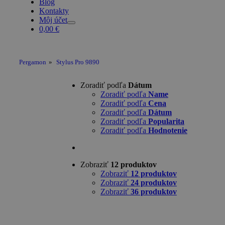
Blog
Kontakty
Môj účet
0,00
€
Pergamon
»
Stylus Pro 9890
Zoradiť podľa
Dátum
Zoradiť podľa
Name
Zoradiť podľa
Cena
Zoradiť podľa
Dátum
Zoradiť podľa
Popularita
Zoradiť podľa
Hodnotenie
Zobraziť
12 produktov
Zobraziť
12 produktov
Zobraziť
24 produktov
Zobraziť
36 produktov