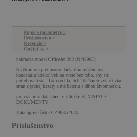
Popis a parametre
Príslušenstvo
Recenzie
Opýtať sa
nahradza model OfficeJet 202 (N4K99C)
S výkonnou prenosnou tlačiarňou môžete mat
kanceláriu kdekoľvek na svete bez toho, aby ste
potrebovali siet. Táto rýchla, tichá tlačiareň vytlačí viac
strán z jednej kazety a má batériu s dlhou životnosťou.
pre viac info data sheet v záložke SÚVISIACE
DOKUMENTY
Katalógové číslo: CZ993A#670
Príslušenstvo