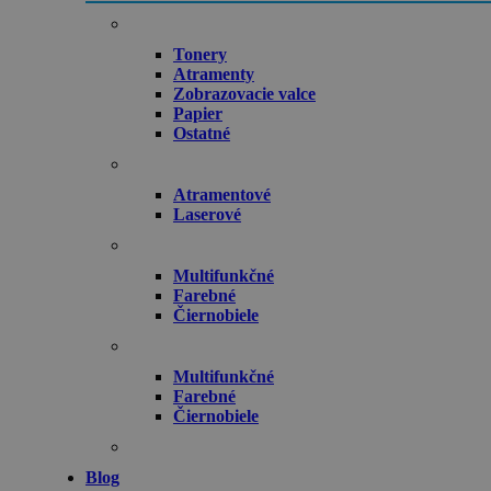
Tonery
Atramenty
Zobrazovacie valce
Papier
Ostatné
Atramentové
Laserové
Multifunkčné
Farebné
Čiernobiele
Multifunkčné
Farebné
Čiernobiele
Blog