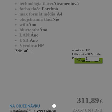
technológia tlače:
Atramentová
farba tlače:
Farebná
max formát média:
A4
obojstranná tlač:
Nie
wifi:
Áno
bluetooth:
Áno
LAN:
Áno
USB:
Áno
Výrobca:
HP
množstvo HP
Zdieľať
OfficeJet 200 Mobile
Printer
Pridať do košíka
311,89
€
NA OBJEDNÁVKU
?
253,57 €
bez DPH
Katalógové č.:
CZ993A#670