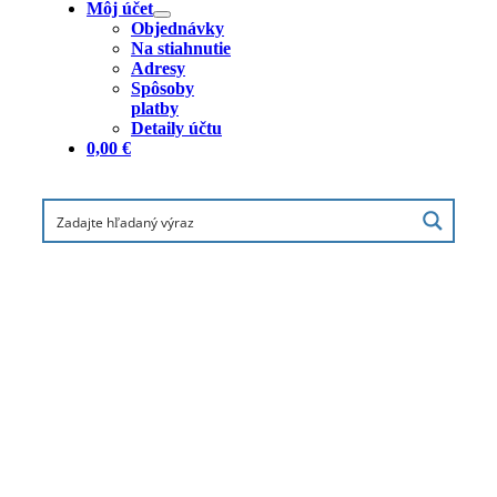
Môj účet
Objednávky
Na stiahnutie
Adresy
Spôsoby
platby
Detaily účtu
0,00
€
HP OfficeJet Pro 8122e All-in-One