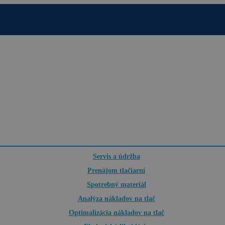
Servis a údržba
Prenájom tlačiarní
Spotrebný materiál
Analýza nákladov na tlač
Optimalizácia nákladov na tlač