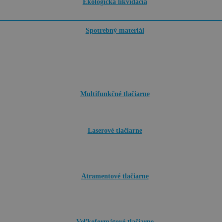
Ekologická likvidácia
Spotrebný materiál
Multifunkčné tlačiarne
Laserové tlačiarne
Atramentové tlačiarne
Veľkoformátové tlačiarne