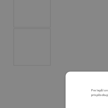
Pre lepší o
prispôsobuj