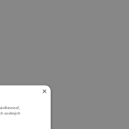
×
návštevnosť,
ich osobných