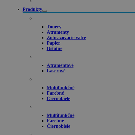
Produkty
Tonery
Atramenty
Zobrazovacie valce
Papier
Ostatné
Atramentové
Laserové
Multifunkčné
Farebné
Čiernobiele
Multifunkčné
Farebné
Čiernobiele