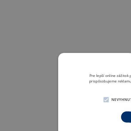
Pre lepší online zážito
prispôsobujeme reklamu 
NEVYHNU