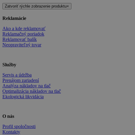
Zatvoriť rýchle zobrazenie produktu
×
Reklamácie
Ako a kde reklamovať
Reklamačný poriadok
Reklamovať balík
Neopraviteľný tovar
Služby
Servis a údržba
Prenájom zariadení
Analýza nákladov na tlač
Optimalizácia nákladov na tlač
Ekologická likvidácia
O nás
Profil spoločnosti
Kontakty