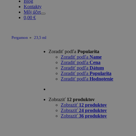
Blog
Kontakty
Môj účet
0,00
€
Pergamon
»
23,5 ml
Zoradiť podľa
Popularita
Zoradiť podľa
Name
Zoradiť podľa
Cena
Zoradiť podľa
Dátum
Zoradiť podľa
Popularita
Zoradiť podľa
Hodnotenie
Zobraziť
12 produktov
Zobraziť
12 produktov
Zobraziť
24 produktov
Zobraziť
36 produktov