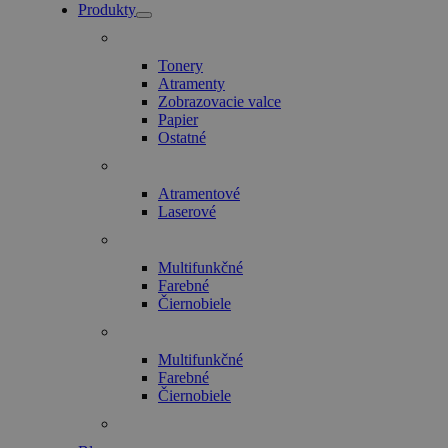
Produkty
Tonery
Atramenty
Zobrazovacie valce
Papier
Ostatné
Atramentové
Laserové
Multifunkčné
Farebné
Čiernobiele
Multifunkčné
Farebné
Čiernobiele