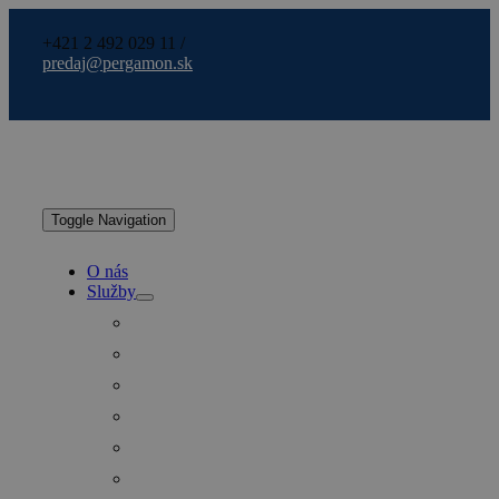
+421 2 492 029 11 /
predaj@pergamon.sk
Toggle Navigation
O nás
Služby