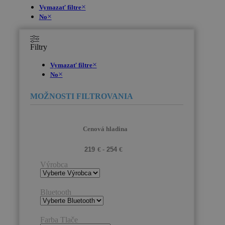
×
Vymazať filtre
×
No
Filtry
×
Vymazať filtre
×
No
Cenová hladina
Výrobca
Bluetooth
Farba Tlače