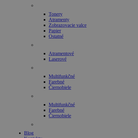
Tonery
Atramenty
Zobrazovacie valce
Papier
Ostatné
Atramentové
Laserové
Multifunkčné
Farebné
Čiernobiele
Multifunkčné
Farebné
Čiernobiele
Blog