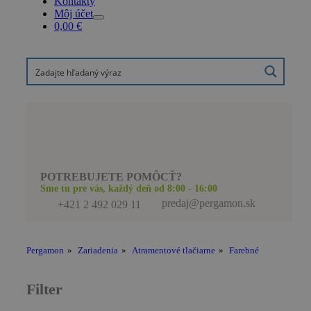
Kontakty
Môj účet
0,00
€
POTREBUJETE POMÔCŤ?
Sme tu pre vás, každý deň od 8:00 - 16:00
predaj@pergamon.sk
+421 2 492 029 11
Pergamon
»
Zariadenia
»
Atramentové tlačiarne
»
Farebné
Filter