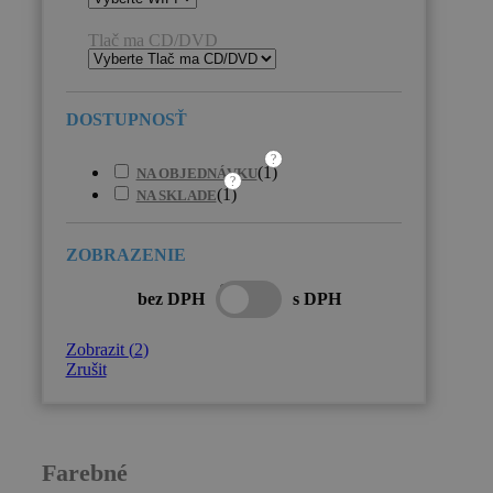
Tlač ma CD/DVD
?
(
1
)
NA OBJEDNÁVKU
?
(
1
)
NA SKLADE
bez DPH
s DPH
Zobrazit
(
2
)
Zrušit
Farebné