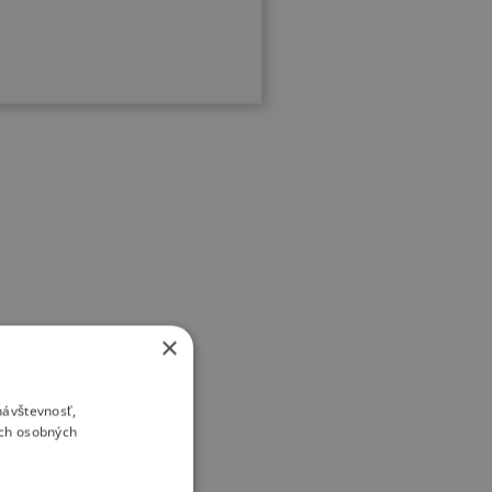
×
návštevnosť,
ich osobných