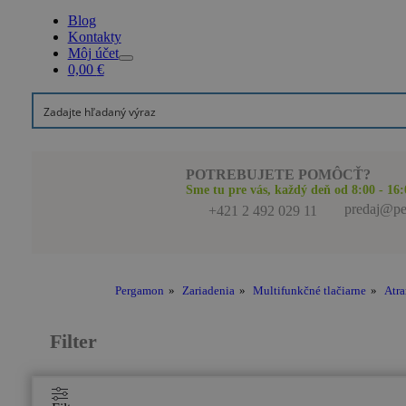
Blog
Kontakty
Môj účet
0,00
€
POTREBUJETE POMÔCŤ?
Sme tu pre vás, každý deň od 8:00 - 16:
predaj@pe
+421 2 492 029 11
Pergamon
»
Zariadenia
»
Multifunkčné tlačiarne
»
Atr
Filter