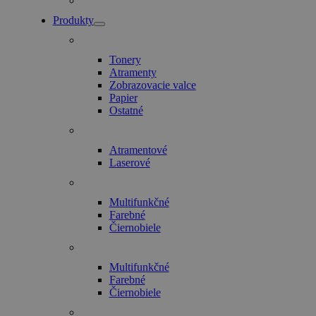
Produkty
Tonery
Atramenty
Zobrazovacie valce
Papier
Ostatné
Atramentové
Laserové
Multifunkčné
Farebné
Čiernobiele
Multifunkčné
Farebné
Čiernobiele