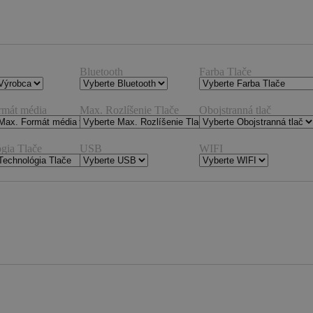
Bluetooth
Farba Tlače
rmát média
Max. Rozlíšenie Tlače
Obojstranná tlač
gia Tlače
USB
WIFI