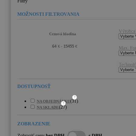
Filtry
Výrobca
Cenová hladina
Max. Fo
Technoló
?
(
31
)
NA OBJEDNÁVKU
?
(
27
)
NA SKLADE
Zobraziť ceny
bez DPH
s DPH