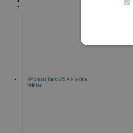
HP Smart Tank 675 All-in-One
Printer