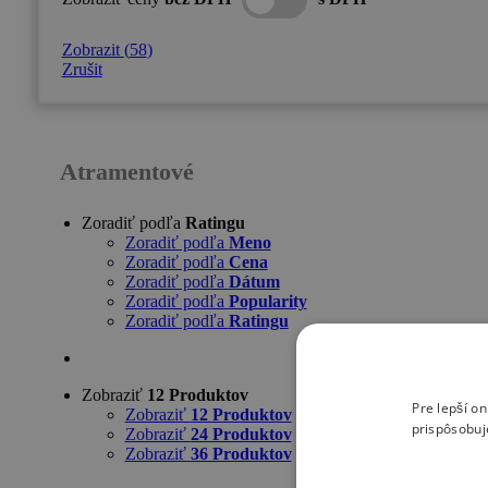
Zobrazit
(
58
)
Zrušit
Atramentové
Zoradiť podľa
Ratingu
Zoradiť podľa
Meno
Zoradiť podľa
Cena
Zoradiť podľa
Dátum
Zoradiť podľa
Popularity
Zoradiť podľa
Ratingu
Zobraziť
12 Produktov
Pre lepší o
Zobraziť
12 Produktov
prispôsobuj
Zobraziť
24 Produktov
Zobraziť
36 Produktov