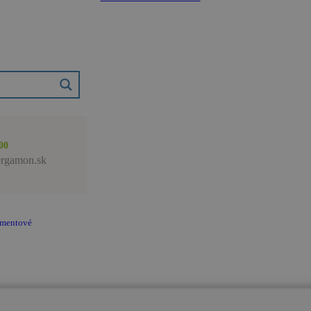
00
rgamon.sk
amentové