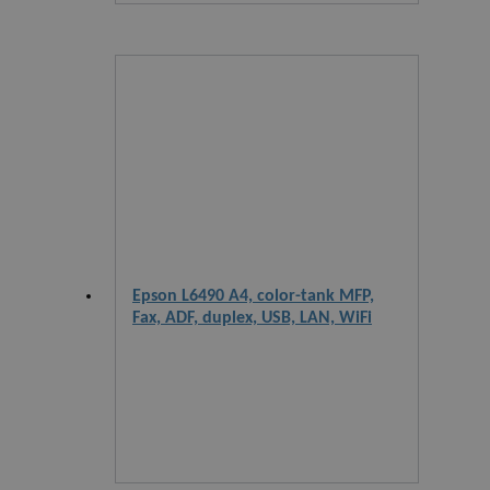
Epson L6490 A4, color-tank MFP,
Fax, ADF, duplex, USB, LAN, WiFi