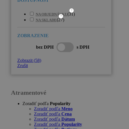
?
(
31
)
NA OBJEDNÁVKU
?
(
27
)
NA SKLADE
bez DPH
s DPH
Zobrazit
(
58
)
Zrušit
Atramentové
Zoradiť podľa
Popularity
Zoradiť podľa
Meno
Zoradiť podľa
Cena
Zoradiť podľa
Dátum
Zoradiť podľa
Popularity