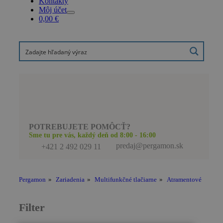
Kontakty
Môj účet
0,00
€
POTREBUJETE POMÔCŤ?
Sme tu pre vás, každý deň od 8:00 - 16:00
predaj@pergamon.sk
+421 2 492 029 11
Pergamon
»
Zariadenia
»
Multifunkčné tlačiarne
»
Atramentové
Filter