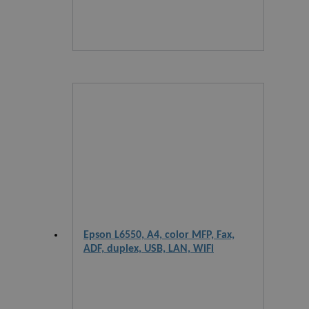
Epson L6550, A4, color MFP, Fax,
ADF, duplex, USB, LAN, WiFi