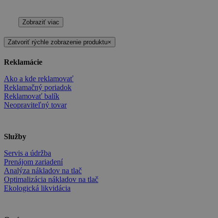
Zobraziť viac
Zatvoriť rýchle zobrazenie produktu
×
Reklamácie
Ako a kde reklamovať
Reklamačný poriadok
Reklamovať balík
Neopraviteľný tovar
Služby
Servis a údržba
Prenájom zariadení
Analýza nákladov na tlač
Optimalizácia nákladov na tlač
Ekologická likvidácia