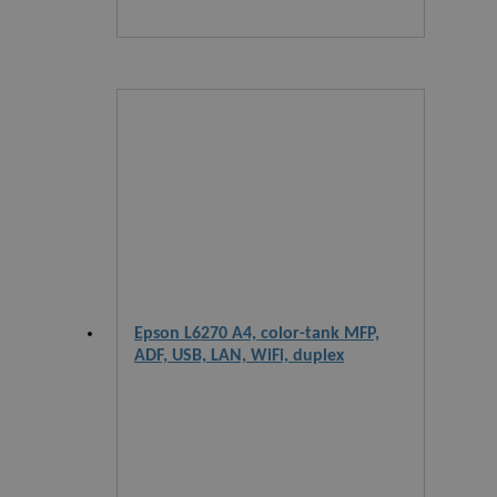
Epson L6270 A4, color-tank MFP,
ADF, USB, LAN, WiFi, duplex