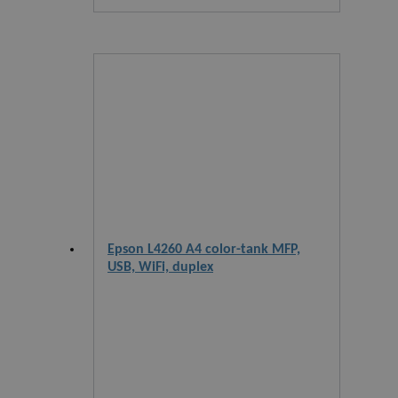
Epson L4260 A4 color-tank MFP,
USB, WiFi, duplex