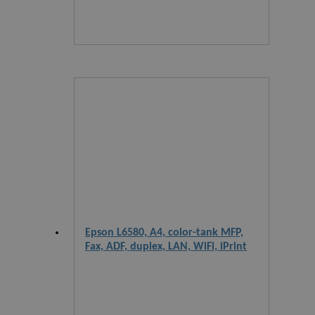
Epson L6580, A4, color-tank MFP,
Fax, ADF, duplex, LAN, WiFi, iPrint