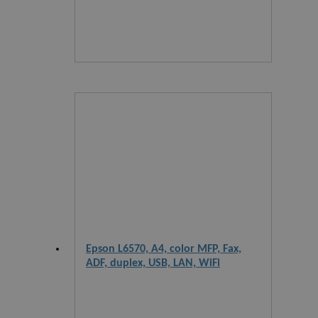
Epson L6570, A4, color MFP, Fax,
ADF, duplex, USB, LAN, WiFi