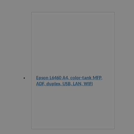
Epson L6460 A4, color-tank MFP,
ADF, duplex, USB, LAN, WiFi