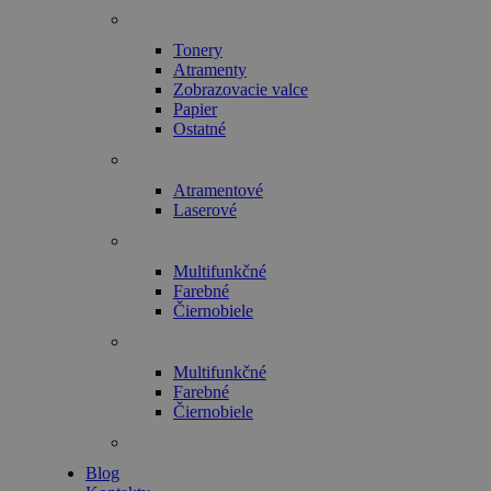
Tonery
Atramenty
Zobrazovacie valce
Papier
Ostatné
Atramentové
Laserové
Multifunkčné
Farebné
Čiernobiele
Multifunkčné
Farebné
Čiernobiele
Blog