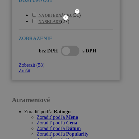
?
(
31
)
NA OBJEDNÁVKU
?
(
27
)
NA SKLADE
bez DPH
s DPH
Zobrazit
(
58
)
Zrušit
Atramentové
Zoradiť podľa
Ratingu
Zoradiť podľa
Meno
Zoradiť podľa
Cena
Zoradiť podľa
Dátum
Zoradiť podľa
Popularity