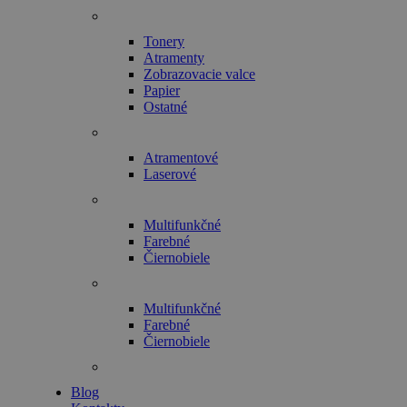
Tonery
Atramenty
Zobrazovacie valce
Papier
Ostatné
Atramentové
Laserové
Multifunkčné
Farebné
Čiernobiele
Multifunkčné
Farebné
Čiernobiele
Blog