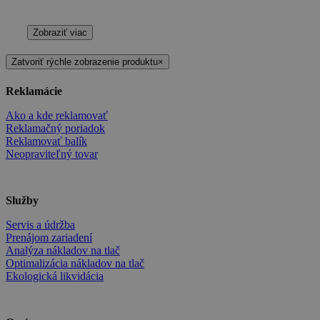
Zobraziť viac
Zatvoriť rýchle zobrazenie produktu
×
Reklamácie
Ako a kde reklamovať
Reklamačný poriadok
Reklamovať balík
Neopraviteľný tovar
Služby
Servis a údržba
Prenájom zariadení
Analýza nákladov na tlač
Optimalizácia nákladov na tlač
Ekologická likvidácia