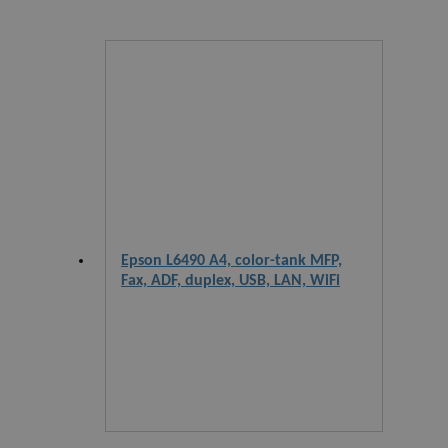
Epson L6490 A4, color-tank MFP,
Fax, ADF, duplex, USB, LAN, WiFi