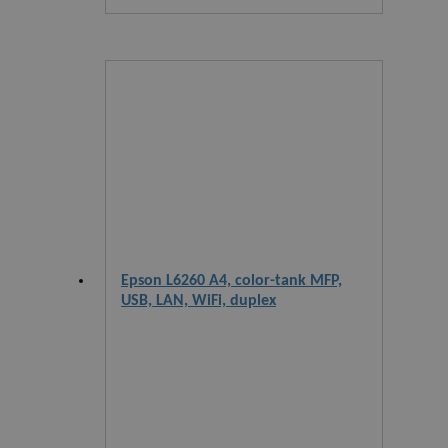
Epson L6260 A4, color-tank MFP,
USB, LAN, WiFi, duplex