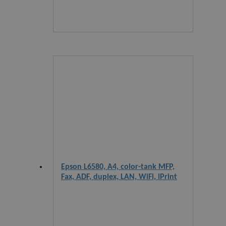
Epson L6580, A4, color-tank MFP,
Fax, ADF, duplex, LAN, WiFi, iPrint