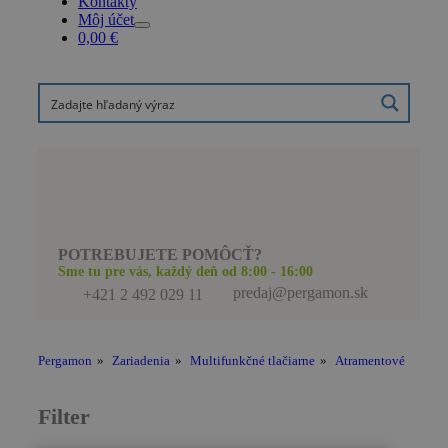
Kontakty
Môj účet
0,00
€
POTREBUJETE POMÔCŤ?
Sme tu pre vás, každý deň od 8:00 - 16:00
predaj@pergamon.sk
+421 2 492 029 11
Pergamon
»
Zariadenia
»
Multifunkčné tlačiarne
»
Atramentové
Filter