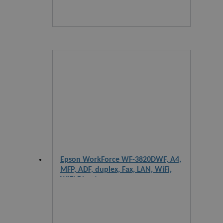
Epson WorkForce WF-3820DWF, A4,
MFP, ADF, duplex, Fax, LAN, WiFi,
WiFi Direct