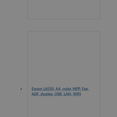
Epson L6550, A4, color MFP, Fax,
ADF, duplex, USB, LAN, WiFi