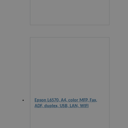
Epson L6570, A4, color MFP, Fax,
ADF, duplex, USB, LAN, WiFi