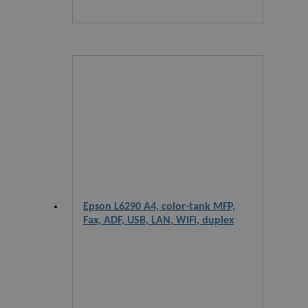
Epson L6290 A4, color-tank MFP,
Fax, ADF, USB, LAN, WiFi, duplex